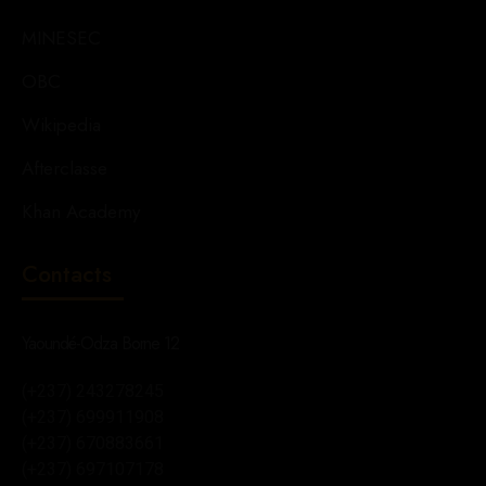
MINESEC
OBC
Wikipedia
Afterclasse
Khan Academy
Contacts
Yaoundé-Odza Borne 12
(+237) 243278245
(+237) 699911908
(+237) 670883661
(+237) 697107178