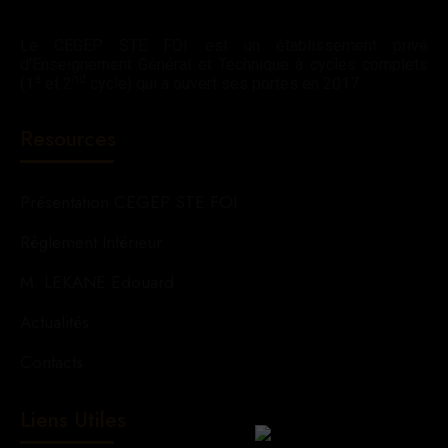
Le CEGEP STE FOI est un établissement privé
d’Enseignement Général et Technique à cycles complets
e
nd
(1
et 2
cycle) qui a ouvert ses portes en 2017.
Resources
Présentation CEGEP STE FOI
Règlement Intérieur
M. LEKANE Edouard
Actualités
Contacts
Liens Utiles