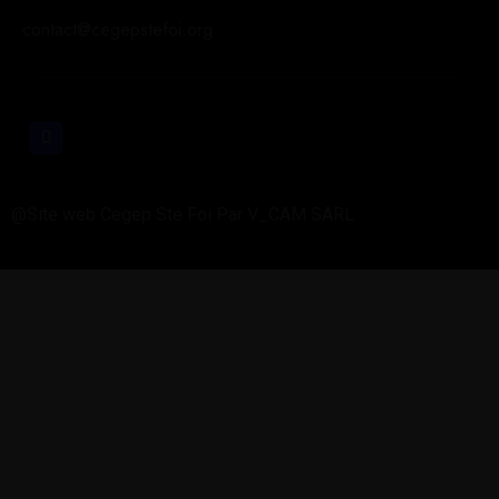
contact@cegepstefoi.org
@Site web Cegep Ste Foi Par V_CAM SARL