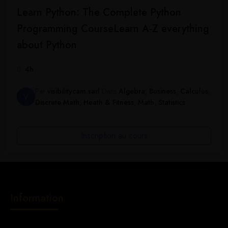
Learn Python: The Complete Python
Programming CourseLearn A-Z everything
about Python
4h
Par
visibilitycam.sarl
Dans
Algebra
,
Business
,
Calculus
,
V
Discrete Math
,
Heath & Fitness
,
Math
,
Statistics
Inscription au cours
Information