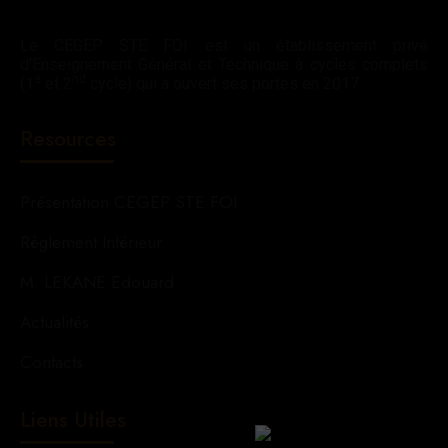
Le CEGEP STE FOI est un établissement privé
d’Enseignement Général et Technique à cycles complets
e
nd
(1
et 2
cycle) qui a ouvert ses portes en 2017.
Resources
Présentation CEGEP STE FOI
Règlement Intérieur
M. LEKANE Edouard
Actualités
Contacts
Liens Utiles