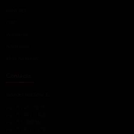
MINESEC
OBC
Wikipedia
Afterclasse
Khan Academy
Contacts
Yaoundé-Odza Borne 12
(+237) 243278245
(+237) 699911908
(+237) 670883661
(+237) 697107178