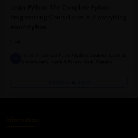
Learn Python: The Complete Python
Programming CourseLearn A-Z everything
about Python
4h
Par
visibilitycam.sarl
Dans
Algebra
,
Business
,
Calculus
,
V
Discrete Math
,
Heath & Fitness
,
Math
,
Statistics
Inscription au cours
Information