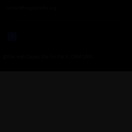
contact@cegepstefoi.org
@Site web Cegep Ste Foi Par V_CAM SARL