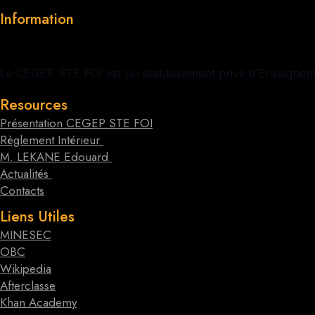
Information
Le CEGEP STE FOI est un établissement privé d’Enseigneme
Resources
Présentation CEGEP STE FOI
Règlement Intérieur
M. LEKANE Edouard
Actualités
Contacts
Liens Utiles
MINESEC
OBC
Wikipedia
Afterclasse
Khan Academy