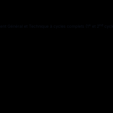
e
nd
nt Général et Technique à cycles complets (1
et 2
cycle