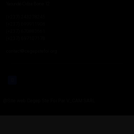
Yaoundé-Odza Borne 12
(+237) 243278245
(+237) 699911908
(+237) 670883661
(+237) 697107178
contact@cegepstefoi.org
@Site web Cegep Ste Foi Par V_CAM SARL