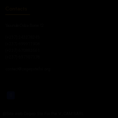
Contacts
Yaoundé-Odza Borne 12
(+237) 243278245
(+237) 699911908
(+237) 670883661
(+237) 697107178
contact@cegepstefoi.org
@Site web Cegep Ste Foi Par V_CAM SARL