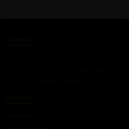
Information
Le CEGEP STE FOI est un établissement privé
d’Enseignement Général et Technique à cycles complets
e
nd
(1
et 2
cycle) qui a ouvert ses portes en 2017.
Resources
Présentation CEGEP STE FOI
Règlement Intérieur