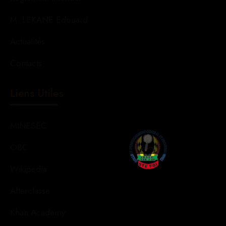
M. LEKANE Edouard
Actualités
Contacts
Liens Utiles
MINESEC
OBC
Wikipedia
Afterclasse
Khan Academy