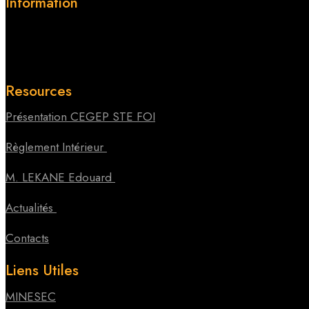
Information
Le CEGEP STE FOI est un établissement privé d’Enseignement Généra
Resources
Présentation CEGEP STE FOI
Règlement Intérieur
M. LEKANE Edouard
Actualités
Contacts
Liens Utiles
MINESEC