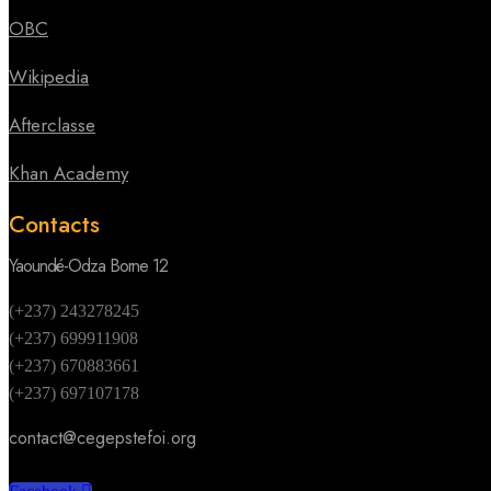
OBC
Wikipedia
Afterclasse
Khan Academy
Contacts
Yaoundé-Odza Borne 12
(+237) 243278245
(+237) 699911908
(+237) 670883661
(+237) 697107178
contact@cegepstefoi.org