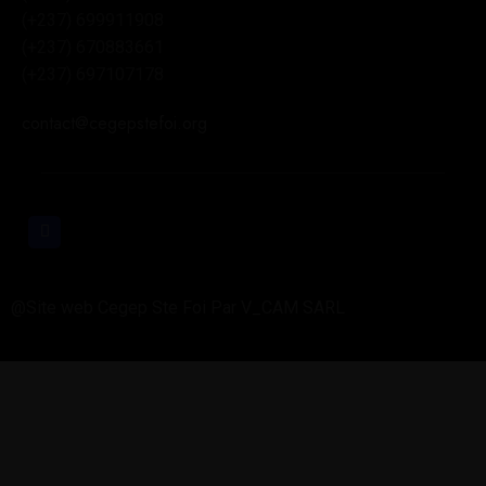
(+237) 699911908
(+237) 670883661
(+237) 697107178
contact@cegepstefoi.org
@Site web Cegep Ste Foi Par V_CAM SARL