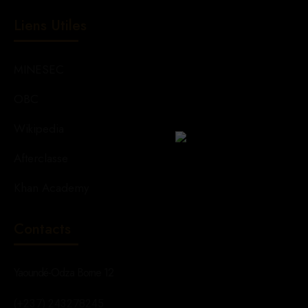
Liens Utiles
MINESEC
OBC
Wikipedia
Afterclasse
Khan Academy
Contacts
Yaoundé-Odza Borne 12
(+237) 243278245