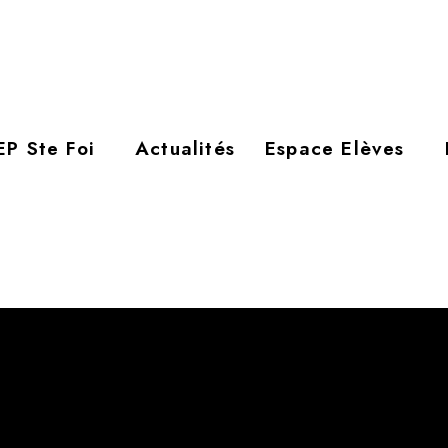
P Ste Foi
Actualités
Espace Elèves
e
nd
énéral et Technique à cycles complets (1
et 2
cycle) qui a ouv