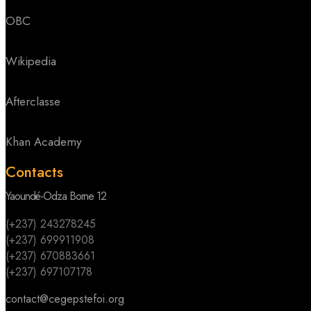
OBC
Wikipedia
Afterclasse
Khan Academy
Contacts
Yaoundé-Odza Borne 12
(+237) 243278245
(+237) 699911908
(+237) 670883661
(+237) 697107178
contact@cegepstefoi.org