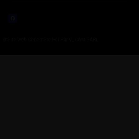
@Site web Cegep Ste Foi Par V_CAM SARL