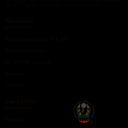
e
nd
(1
et 2
cycle) qui a ouvert ses portes en 2017.
Resources
Présentation CEGEP STE FOI
Règlement Intérieur
M. LEKANE Edouard
Actualités
Contacts
Liens Utiles
MINESEC