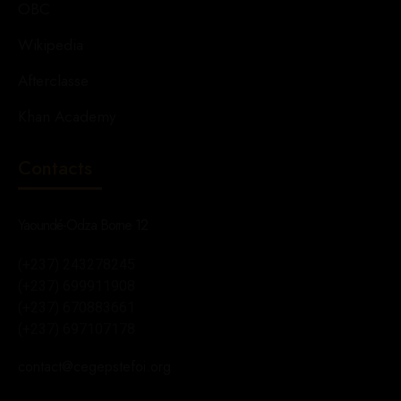
OBC
Wikipedia
Afterclasse
Khan Academy
Contacts
Yaoundé-Odza Borne 12
(+237) 243278245
(+237) 699911908
(+237) 670883661
(+237) 697107178
contact@cegepstefoi.org