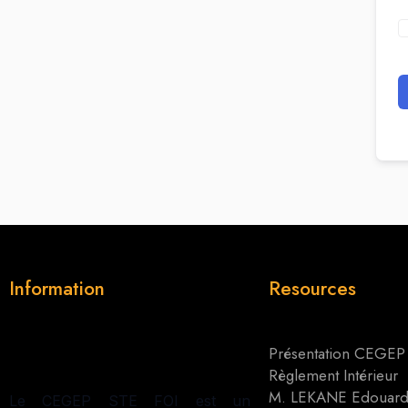
Information
Resources
Présentation CEGEP
Règlement Intérieur
M. LEKANE Edouar
Le CEGEP STE FOI est un