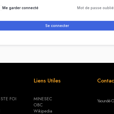
Me garder connecté
Mot de passe oublié
Se connecter
Liens Utiles
Contac
 STE FOI
MINESEC
Yaoundé-O
OBC
d
Wikipedia