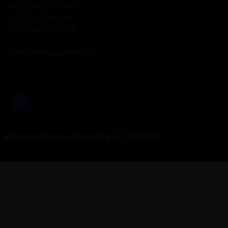
(+237) 699911908
(+237) 670883661
(+237) 697107178
contact@cegepstefoi.org
@Site web Cegep Ste Foi Par V_CAM SARL