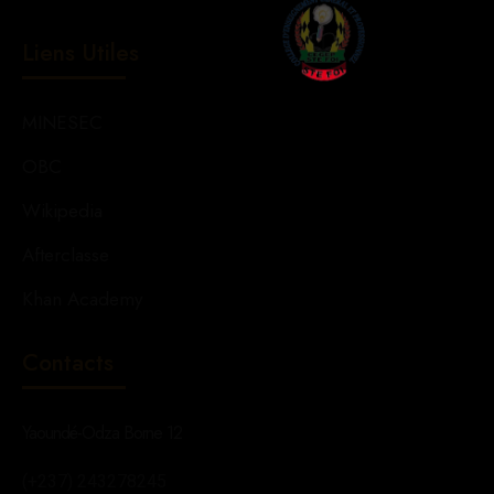
Liens Utiles
MINESEC
OBC
Wikipedia
Afterclasse
Khan Academy
Contacts
Yaoundé-Odza Borne 12
(+237) 243278245