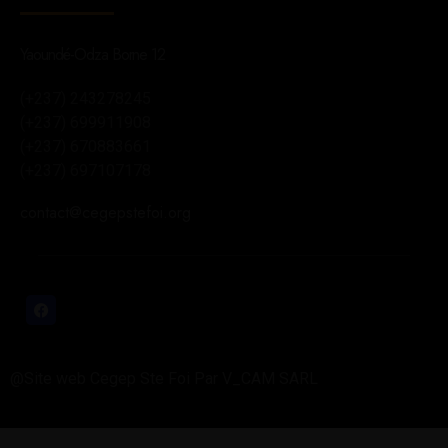
Yaoundé-Odza Borne 12
(+237) 243278245
(+237) 699911908
(+237) 670883661
(+237) 697107178
contact@cegepstefoi.org
@Site web Cegep Ste Foi Par V_CAM SARL