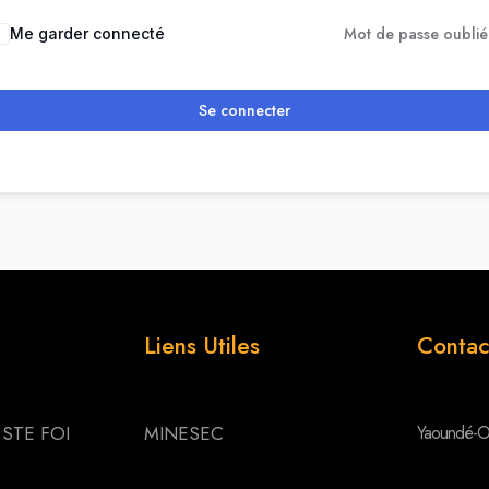
Mot de passe oublié
Me garder connecté
Se connecter
Liens Utiles
Contac
 STE FOI
MINESEC
Yaoundé-O