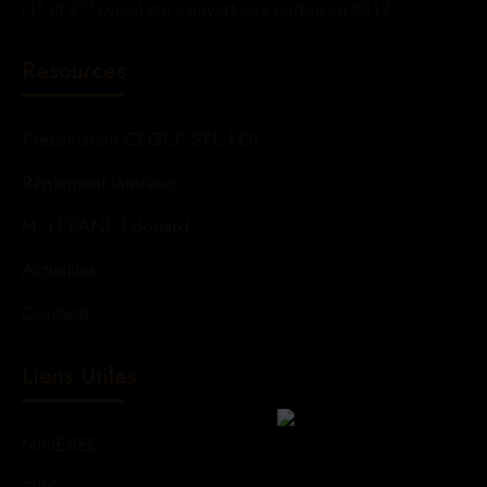
e
nd
(1
et 2
cycle) qui a ouvert ses portes en 2017.
Resources
Présentation CEGEP STE FOI
Règlement Intérieur
M. LEKANE Edouard
Actualités
Contacts
Liens Utiles
MINESEC