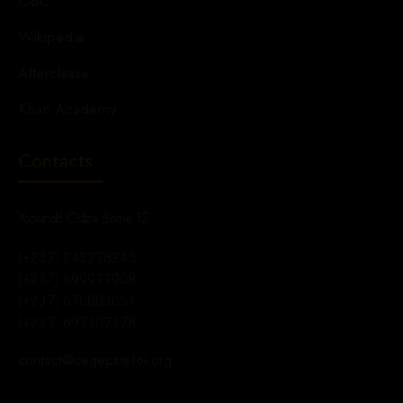
OBC
Wikipedia
Afterclasse
Khan Academy
Contacts
Yaoundé-Odza Borne 12
(+237) 243278245
(+237) 699911908
(+237) 670883661
(+237) 697107178
contact@cegepstefoi.org