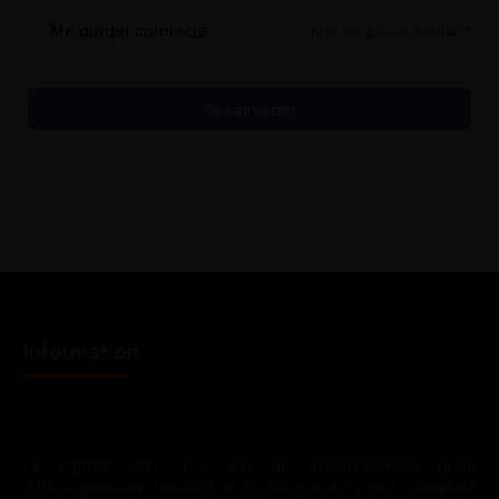
Mot de passe oublié ?
Me garder connecté
Se connecter
Information
Le CEGEP STE FOI est un établissement privé
d’Enseignement Général et Technique à cycles complets