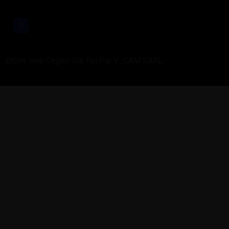
@Site web Cegep Ste Foi Par V_CAM SARL