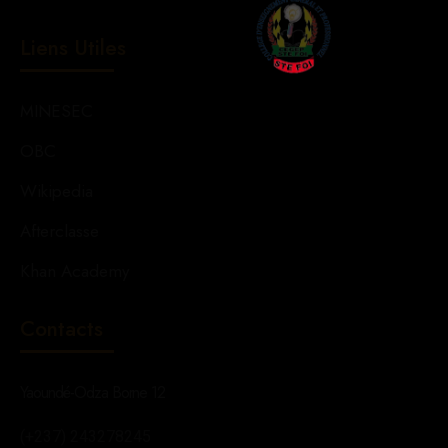
Liens Utiles
MINESEC
OBC
Wikipedia
Afterclasse
Khan Academy
Contacts
Yaoundé-Odza Borne 12
(+237) 243278245