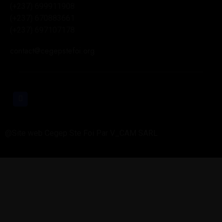
(+237) 699911908
(+237) 670883661
(+237) 697107178
contact@cegepstefoi.org
@Site web Cegep Ste Foi Par V_CAM SARL