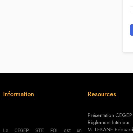
Information
Resources
Présentation CEGEP
Règlement Intérieur
M. LEKANE Edouar
Le CEGEP STE FOI est un