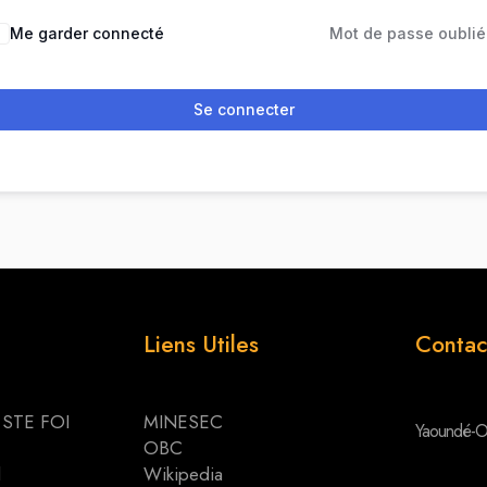
Me garder connecté
Mot de passe oublié
Se connecter
Liens Utiles
Contac
 STE FOI
MINESEC
Yaoundé-O
OBC
d
Wikipedia