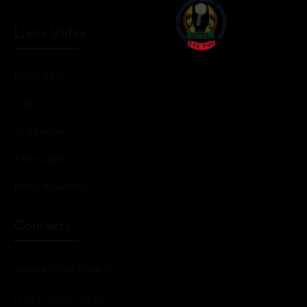
Liens Utiles
MINESEC
OBC
Wikipedia
Afterclasse
Khan Academy
Contacts
Yaoundé-Odza Borne 12
(+237) 243278245