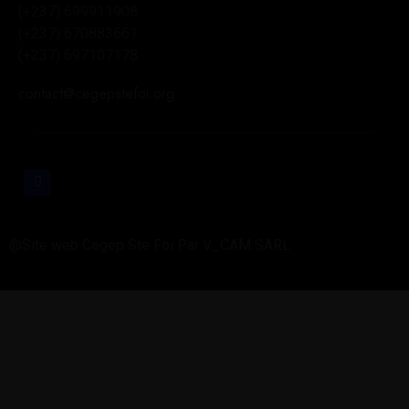
(+237) 699911908
(+237) 670883661
(+237) 697107178
contact@cegepstefoi.org
@Site web Cegep Ste Foi Par V_CAM SARL