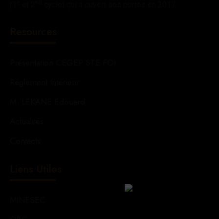
e
nd
(1
et 2
cycle) qui a ouvert ses portes en 2017.
Resources
Présentation CEGEP STE FOI
Règlement Intérieur
M. LEKANE Edouard
Actualités
Contacts
Liens Utiles
MINESEC