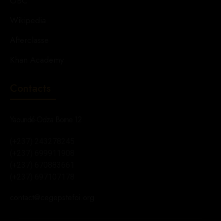
OBC
Wikipedia
Afterclasse
Khan Academy
Contacts
Yaoundé-Odza Borne 12
(+237) 243278245
(+237) 699911908
(+237) 670883661
(+237) 697107178
contact@cegepstefoi.org