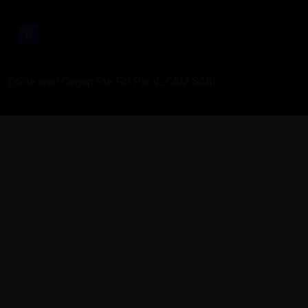
@Site web Cegep Ste Foi Par V_CAM SARL