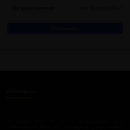
Mot de passe oublié ?
Me garder connecté
Se connecter
Information
Le CEGEP STE FOI est un établissement privé
d’Enseignement Général et Technique à cycles complets