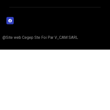
@Site web Cegep Ste Foi Par V_CAM SARL